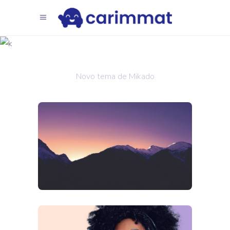
Oásis
sonoro
Novo tema de Mikado