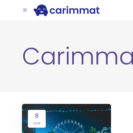
Carimma
8
JUN