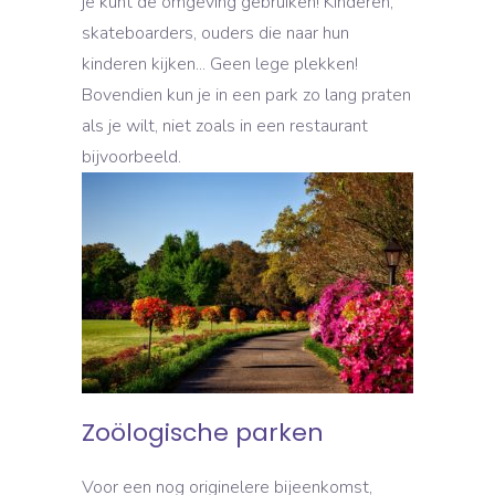
je kunt de omgeving gebruiken! Kinderen,
skateboarders, ouders die naar hun
kinderen kijken... Geen lege plekken!
Bovendien kun je in een park zo lang praten
als je wilt, niet zoals in een restaurant
bijvoorbeeld.
Zoölogische parken
Voor een nog originelere bijeenkomst,