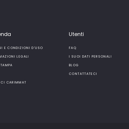
ienda
Utenti
NI E CONDIZIONI D'USO
FAQ
MAZIONI LEGALI
I SUOI DATI PERSONALI
STAMPA
BLOG
I
CONTATTATECI
CI CARIMMAT