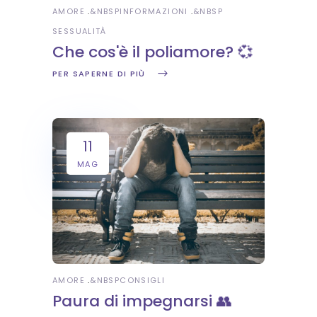
AMORE
&NBSP
INFORMAZIONI
&NBSP
SESSUALITÀ
Che cos'è il poliamore? 💞
PER SAPERNE DI PIÙ
11
MAG
AMORE
&NBSP
CONSIGLI
Paura di impegnarsi 👥