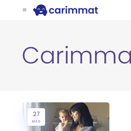
Carimma
27
MAG