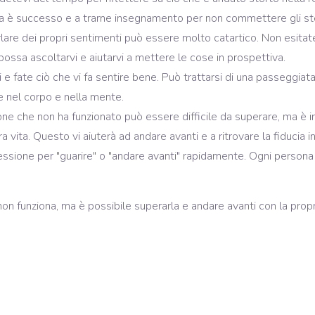
a è successo e a trarne insegnamento per non commettere gli stess
rlare dei propri sentimenti può essere molto catartico. Non esitate
possa ascoltarvi e aiutarvi a mettere le cose in prospettiva.
 e fate ciò che vi fa sentire bene. Può trattarsi di una passeggiata
e nel corpo e nella mente.
ione che non ha funzionato può essere difficile da superare, ma è
 vita. Questo vi aiuterà ad andare avanti e a ritrovare la fiducia in
ssione per "guarire" o "andare avanti" rapidamente. Ogni persona h
non funziona, ma è possibile superarla e andare avanti con la prop