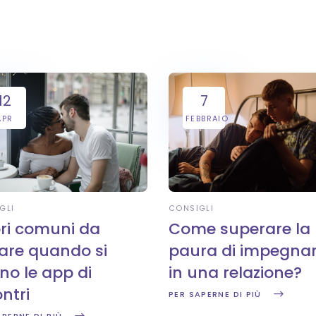
12
7
APR
FEBBRAIO
GLI
CONSIGLI
ori comuni da
Come superare la
tare quando si
paura di impegnar
no le app di
in una relazione?
ntri
PER SAPERNE DI PIÙ