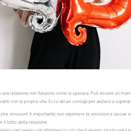
una relazione non funziona come si sperava. Può essere un moment
ti con la propria vita. Ecco alcuni consigli per aiutarvi a superar
ostre emozioni: è importante non reprimere le emozioni e lasciar 
 il lutto della relazione.
ndetevi del tempo per riflettere su ciò che è andato storto nella r