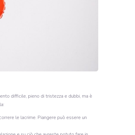
o difficile, pieno di tristezza e dubbi, ma è
la:
scorrere le lacrime. Piangere può essere un
elazione e su ciò che avreste potuto fare in