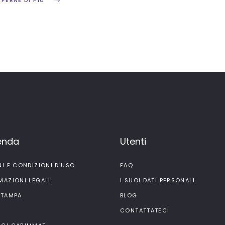
APERNE DI PIÙ
ienda
Utenti
NI E CONDIZIONI D'USO
FAQ
MAZIONI LEGALI
I SUOI DATI PERSONALI
STAMPA
BLOG
I
CONTATTATECI