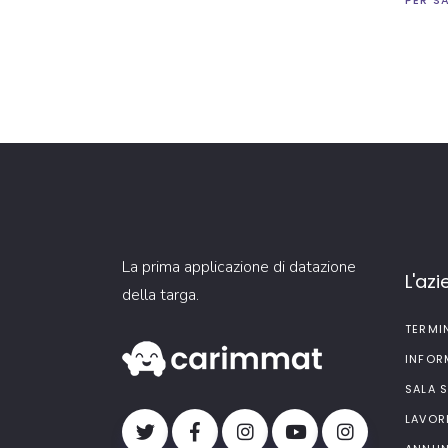
PER S
La prima applicazione di datazione
L'az
della targa.
TERMI
INFOR
SALA 
LAVOR