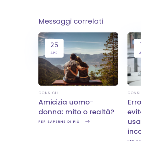
Messaggi correlati
25
APR
CONSIGLI
CONSI
Amicizia uomo-
Err
donna: mito o realtà?
evi
usa
PER SAPERNE DI PIÙ
inco