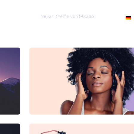
Neues Thema von Mikado
ITE
BLOG
CARIMMAT ADS
HILFE