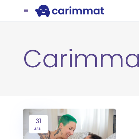
Carimma
31
JAN.