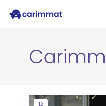
Carimm
12