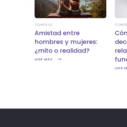
CONSEJO
CONS
Amistad entre
Cóm
hombres y mujeres:
dec
¿mito o realidad?
rel
fun
LEER MÁS
LEER 