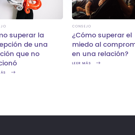
EJO
CONSEJO
o superar la
¿Cómo superar el
epción de una
miedo al comprom
ación que no
en una relación?
cionó
LEER MÁS
MÁS