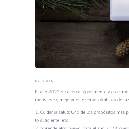
NOTICIAS
El año 2023 se acerca rápidamente y es el mo
motivarse y mejorar en diversos ámbitos de la 
Cuidar la salud: Uno de los propósitos más p
lo suficiente, etc.
Aprende algo nuevo: para el año 2023, puede