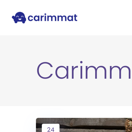
Carimm
24