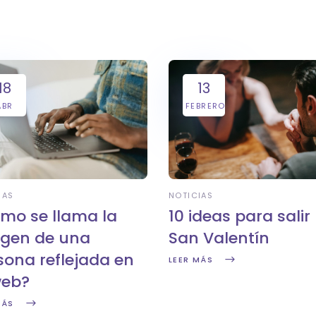
18
13
ABR
FEBRERO
IAS
NOTICIAS
mo se llama la
10 ideas para salir
gen de una
San Valentín
sona reflejada en
LEER MÁS
web?
MÁS