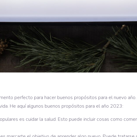
mento perfecto para hacer buenos propósitos para el nuevo año.
vida. He aquí algunos buenos propósitos para el año 2023:
opulares es cuidar la salud. Esto puede incluir cosas como comer 
s marcarte el objetivo de aprender algo nuevo. Puede tratarse d