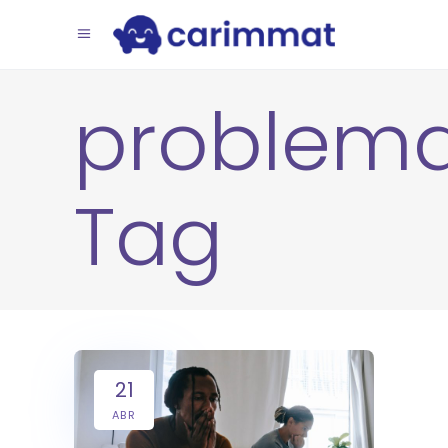
problem
Tag
21
ABR