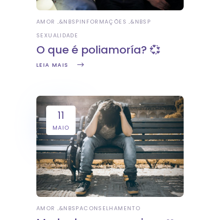
AMOR
&NBSP
INFORMAÇÕES
&NBSP
SEXUALIDADE
O que é poliamoría? 💞
LEIA MAIS
11
MAIO
AMOR
&NBSP
ACONSELHAMENTO