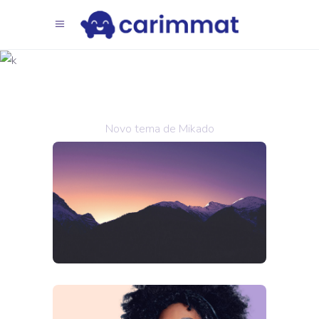
Telefone
de
fundição
Novo tema de Mikado