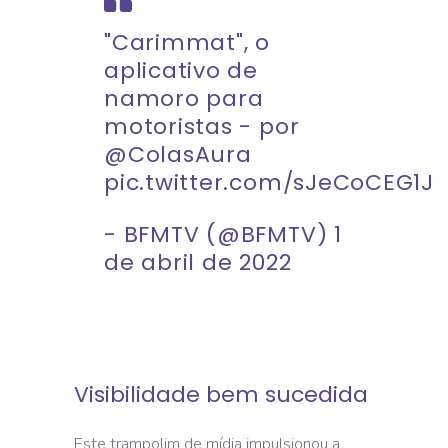
"Carimmat", o
aplicativo de
namoro para
motoristas - por
@ColasAura
pic.twitter.com/sJeCoCEG1J
- BFMTV (@BFMTV)
1
de abril de 2022
Visibilidade bem sucedida
Este trampolim de mídia impulsionou a