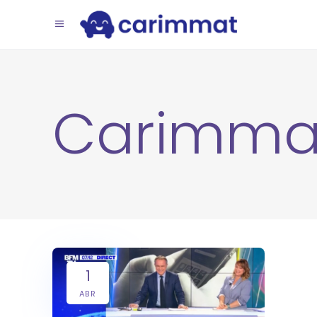
Carimma
1
ABR