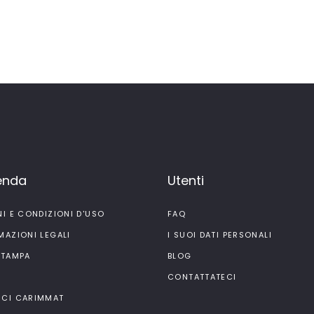
ienda
Utenti
NI E CONDIZIONI D'USO
FAQ
MAZIONI LEGALI
I SUOI DATI PERSONALI
STAMPA
BLOG
I
CONTATTATECI
CI CARIMMAT