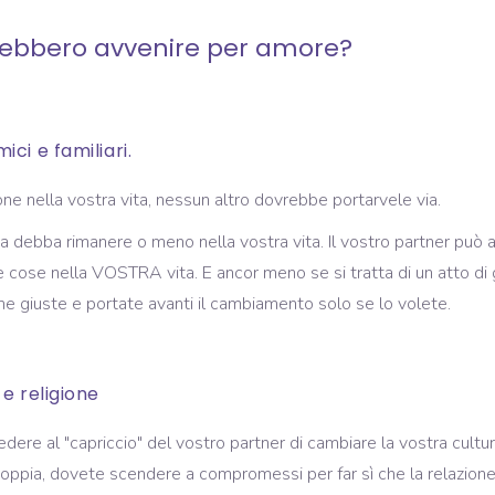
ebbero avvenire per amore?
ci e familiari.
e nella vostra vita, nessun altro dovrebbe portarvele via.
 debba rimanere o meno nella vostra vita. Il vostro partner può aiu
e cose nella VOSTRA vita. E ancor meno se si tratta di un atto di
e giuste e portate avanti il cambiamento solo se lo volete.
e religione
re al "capriccio" del vostro partner di cambiare la vostra cultura
 coppia, dovete scendere a compromessi per far sì che la relazi