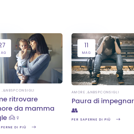
27
11
MAG
MAG
E
&NBSP
CONSIGLI
AMORE
&NBSP
CONSIGLI
e ritrovare
Paura di impegnar
more da mamma
👥
le 🙍♀️
PER SAPERNE DI PIÙ
APERNE DI PIÙ