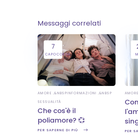
Messaggi correlati
7
CAPOCORDA
AMORE
&NBSP
INFORMAZIONI
&NBSP
AMOR
Com
SESSUALITÀ
Che cos'è il
l'a
poliamore? 💞
sing
PER SAPERNE DI PIÙ
PER S