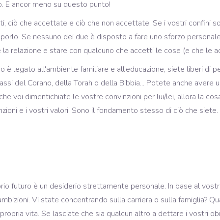
to. E ancor meno su questo punto!
miti, ciò che accettate e ciò che non accettate. Se i vostri confini 
mporlo. Se nessuno dei due è disposto a fare uno sforzo personale p
 la relazione e stare con qualcuno che accetti le cose (e che le ac
 è legato all'ambiente familiare e all'educazione, siete liberi di
passi del Corano, della Torah o della Bibbia... Potete anche avere u
he voi dimentichiate le vostre convinzioni per lui/lei, allora la cosa
oni e i vostri valori. Sono il fondamento stesso di ciò che siete.
oprio futuro è un desiderio strettamente personale. In base al vost
ambizioni. Vi state concentrando sulla carriera o sulla famiglia? 
pria vita. Se lasciate che sia qualcun altro a dettare i vostri obie