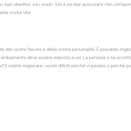
ha i suoi obiettivi, voi i vostri. Sta a voi due assicurarvi che corr
lla vostra vita.
rte del vostro fascino e della vostra personalità. È possibile miglior
ambiamento deve essere imposto a voi. La persona vi ha accettato c
OI volete migliorare i vostri difetti perché vi pesano o perché pot