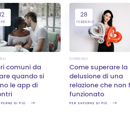
12
28
APR
FEBBRAIO
GLI
CONSIGLI
ori comuni da
Come superare la
tare quando si
delusione di una
no le app di
relazione che non
ntri
funzionato
APERNE DI PIÙ
PER SAPERNE DI PIÙ