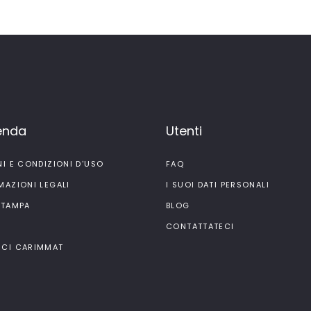
ienda
Utenti
NI E CONDIZIONI D'USO
FAQ
MAZIONI LEGALI
I SUOI DATI PERSONALI
STAMPA
BLOG
I
CONTATTATECI
CI CARIMMAT