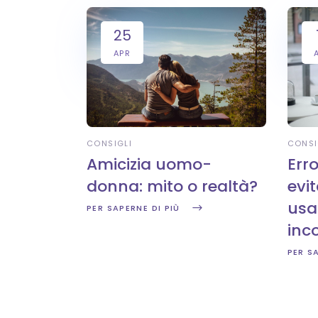
25
APR
CONSIGLI
CONSI
Amicizia uomo-
Err
donna: mito o realtà?
evi
usa
PER SAPERNE DI PIÙ
inco
PER S