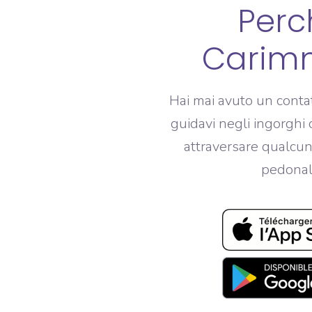
Perc
Carim
Hai mai avuto un conta
guidavi negli ingorghi 
attraversare qualcun
pedonal