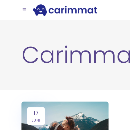
Carimma
17
JUNI