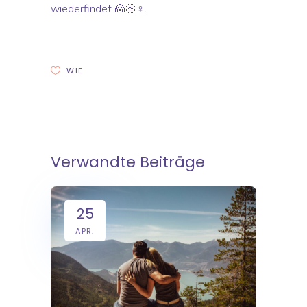
wiederfindet 🙍🏻♀️.
WIE
Verwandte Beiträge
25
APR.