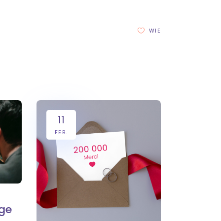
WIE
11
FEB.
üge