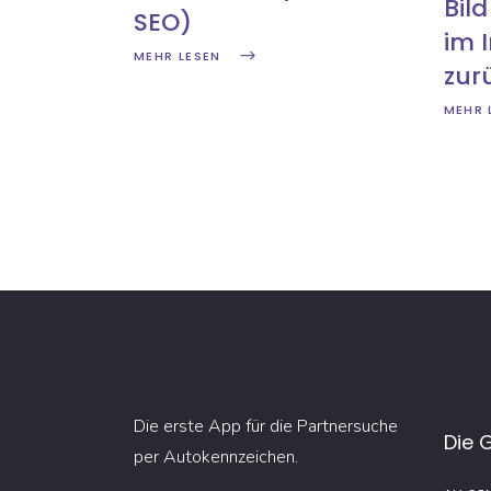
Bild
SEO)
im 
MEHR LESEN
zur
MEHR 
Die erste App für die Partnersuche
Die 
per Autokennzeichen.