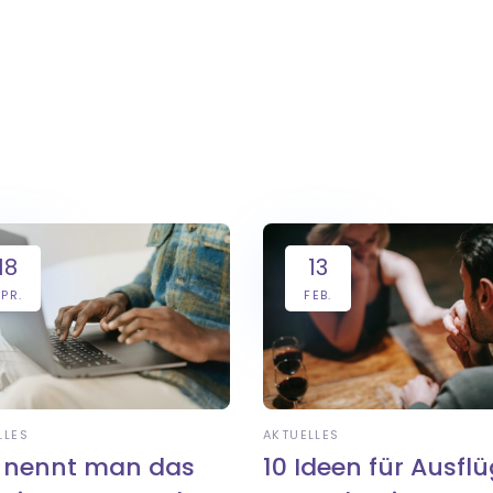
18
13
PR.
FEB.
LLES
AKTUELLES
 nennt man das
10 Ideen für Ausfl