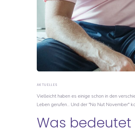
AKTUELLES
Vielleicht haben es einige schon in den vers
Leben gerufen... Und der "No Nut November" k
Was bedeutet 