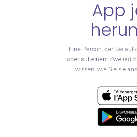
App j
herun
Eine Person, der Sie auf
oder auf einem Zweirad 
wissen, wie Sie sie an