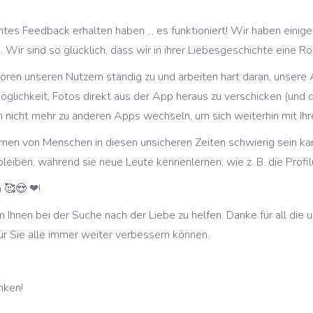
htes Feedback erhalten haben ... es funktioniert! Wir haben einig
 Wir sind so glücklich, dass wir in ihrer Liebesgeschichte eine Ro
ören unseren Nutzern ständig zu und arbeiten hart daran, unsere
e Möglichkeit, Fotos direkt aus der App heraus zu verschicken (
en nicht mehr zu anderen Apps wechseln, um sich weiterhin mit 
nen von Menschen in diesen unsicheren Zeiten schwierig sein kan
bleiben, während sie neue Leute kennenlernen, wie z. B. die Profil
n 🥰😍 ❤!
Ihnen bei der Suche nach der Liebe zu helfen. Danke für all die u
ür Sie alle immer weiter verbessern können.
nken!