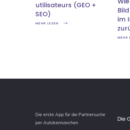
Wie
utilisateurs (GEO +
Bild
SEO)
im 
MEHR LESEN
zur
MEHR 
Die erste App für die Partnersuche
Die 
per Autokennzeichen.