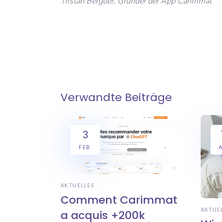
Tristan Berguer, Gründer der App Carimmat
Verwandte Beiträge
3
FEB.
A
AKTUELLES
Comment Carimmat
AKTUE
a acquis +200k