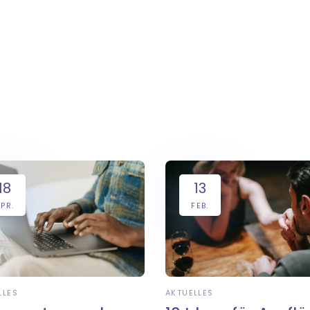
18
13
PR.
FEB.
LLES
AKTUELLES