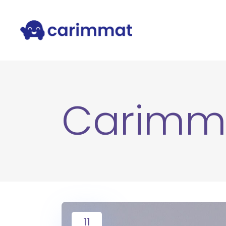
Carimm
11