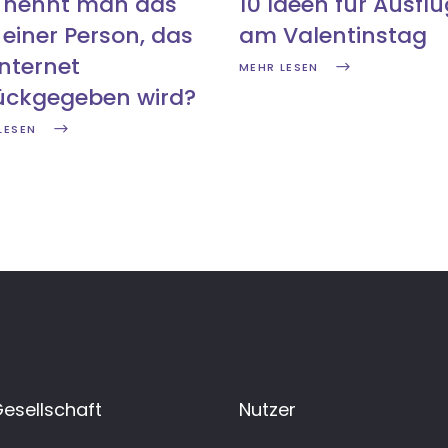
 nennt man das
10 Ideen für Ausfl
 einer Person, das
am Valentinstag
Internet
MEHR LESEN
ückgegeben wird?
LESEN
Gesellschaft
Nutzer